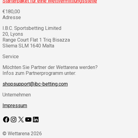
Starterpaket für eine Wettvermittlungsstelle
€
180,00
Adresse
I.B.C. Sportsbetting Limited
20, Lyons
Range Court Flat 1 Triq Bisazza
Sliema SLM 1640 Malta
Service
Möchten Sie Partner der Wettarena werden?
Infos zum Partnerprogramm unter:
shopsupport@ibc-betting.com
Unternehmen
Impressum
Facebook
Instagram
X
YouTube
LinkedIn
© Wettarena 2026