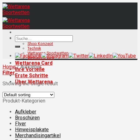
Skip
to
content
Search
Ihr Shop
for:
Shop Konzept
Technik
Wettarena Sportwetten
Wettarena Welt
Wettarena Card
Home
/
Aufkleber
Ihre Vorteile
Filter
Erste Schritte
Über Wettarena
Showing the single result
Produkt-Kategorien
Aufkleber
Broschüren
Flyer
Hinweisplakate
Merchandisingartikel