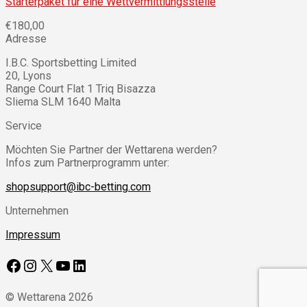
Starterpaket für eine Wettvermittlungsstelle
€
180,00
Adresse
I.B.C. Sportsbetting Limited
20, Lyons
Range Court Flat 1 Triq Bisazza
Sliema SLM 1640 Malta
Service
Möchten Sie Partner der Wettarena werden?
Infos zum Partnerprogramm unter:
shopsupport@ibc-betting.com
Unternehmen
Impressum
Facebook
Instagram
X
YouTube
LinkedIn
© Wettarena 2026