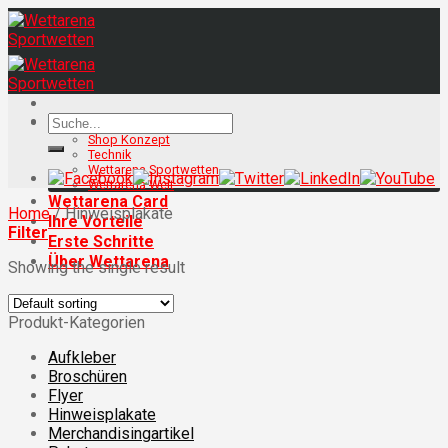
Skip
to
content
Search
Ihr Shop
for:
Shop Konzept
Technik
Wettarena Sportwetten
Wettarena Welt
Wettarena Card
Home
/
Hinweisplakate
Ihre Vorteile
Filter
Erste Schritte
Über Wettarena
Showing the single result
Produkt-Kategorien
Aufkleber
Broschüren
Flyer
Hinweisplakate
Merchandisingartikel